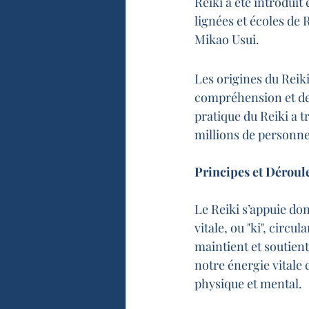
Reiki a été introduit
lignées et écoles de 
Mikao Usui.
Les origines du Reiki
compréhension et de l
pratique du Reiki a t
millions de personne
Principes et Déroul
Le Reiki s’appuie don
vitale, ou "ki", circu
maintient et soutient
notre énergie vitale 
physique et mental.