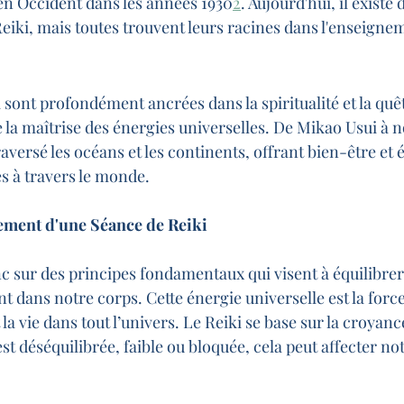
 en Occident dans les années 1930
2
. Aujourd'hui, il exist
Reiki, mais toutes trouvent leurs racines dans l'enseignem
 sont profondément ancrées dans la spiritualité et la quêt
a maîtrise des énergies universelles. De Mikao Usui à no
raversé les océans et les continents, offrant bien-être et é
s à travers le monde.
ement d'une Séance de Reiki
c sur des principes fondamentaux qui visent à équilibrer 
lant dans notre corps. Cette énergie universelle est la force
 la vie dans tout l’univers. Le Reiki se base sur la croyanc
est déséquilibrée, faible ou bloquée, cela peut affecter no