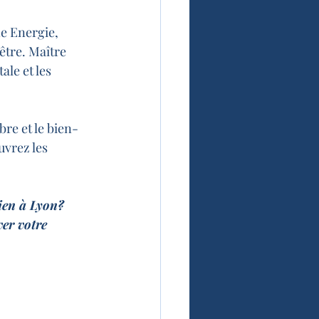
e Energie, 
être. Maître 
le et les 
bre et le bien-
vrez les 
ien à Lyon? 
er votre 