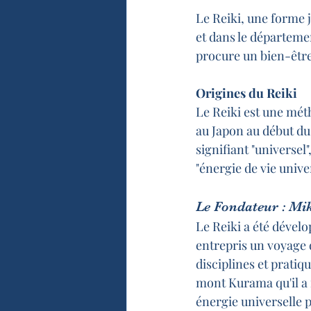
Le Reiki, une forme 
et dans le départemen
procure un bien-être 
Origines du Reiki
Le Reiki est une mét
au Japon au début du 
signifiant "universel",
"énergie de vie univer
Le Fondateur : Mi
Le Reiki a été dével
entrepris un voyage d
disciplines et pratiqu
mont Kurama qu'il a r
énergie universelle 