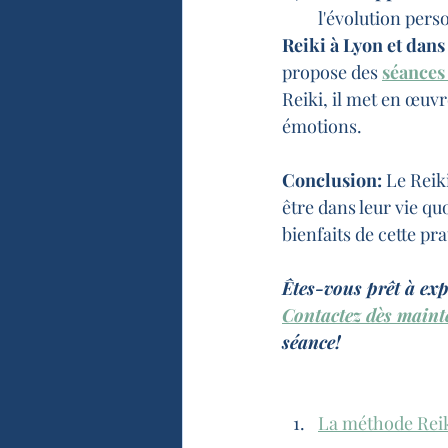
l'évolution perso
Reiki à Lyon et dans
propose des 
séances
Reiki, il met en œuvr
émotions.
Conclusion:
 Le Reik
être dans leur vie q
bienfaits de cette pr
Êtes-vous prêt à exp
Contactez dès maint
séance!
La méthode Reik