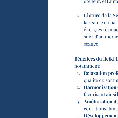
douleur, et l’au
Clôture de la S
la séance en bal
énergies résidue
suivi d’un momen
séance.
Bénéfices du Reiki
 
notamment:
Relaxation prof
qualité du somm
Harmonisation d
favorisant ainsi 
Amélioration de
conditions, tan
Développement p