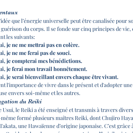
entaux
’idée que l’énergie universelle peut être canalisée pour so
guérison du corps. Il se fonde sur cinq principes de vie,
t les suivants:
i, je ne me mettrai pas en colère.
i, je ne me ferai pas de souci.
ui, je compterai mes bénédictions.
ui, je ferai mon travail honnêtement.
i, je serai bienveillant envers chaque être vivant.
ent l'importance de vivre dans le présent et d'adopter une 
euse envers soi-même et les autres.
agation du Reiki
e Usui, le Reiki a été enseigné et transmis à travers divers
i-même formé plusieurs maîtres Reiki, dont Chujiro Hayash
akata, une Hawaïenne d’origine japonaise. C’est grâce à