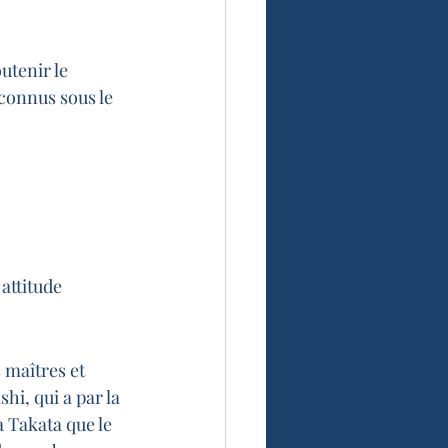
utenir le 
 connus sous le 
attitude 
 maîtres et 
i, qui a par la 
 Takata que le 