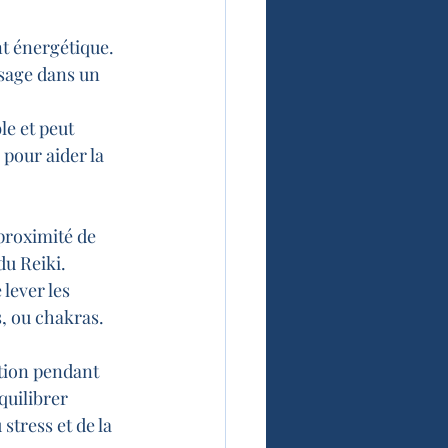
t énergétique. 
sage dans un 
e et peut 
 pour aider la 
proximité de 
du Reiki. 
lever les 
, ou chakras.
tion pendant 
quilibrer 
stress et de la 