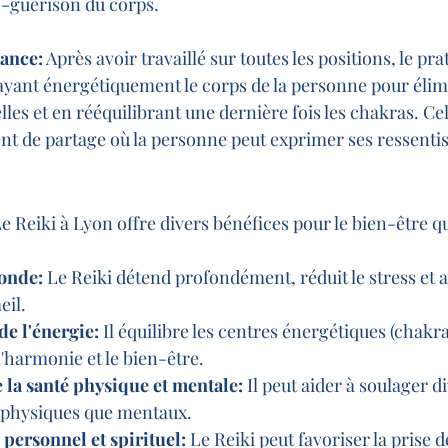
to-guérison du corps.
éance:
 Après avoir travaillé sur toutes les positions, le pr
ayant énergétiquement le corps de la personne pour élimi
lles et en rééquilibrant une dernière fois les chakras. Cel
t de partage où la personne peut exprimer ses ressentis
Le Reiki à Lyon offre divers bénéfices pour le bien-être qu
onde:
 Le Reiki détend profondément, réduit le stress et a
eil.
e l'énergie:
 Il équilibre les centres énergétiques (chakra
l'harmonie et le bien-être.
 la santé physique et mentale:
 Il peut aider à soulager d
t physiques que mentaux.
ersonnel et spirituel:
 Le Reiki peut favoriser la prise 