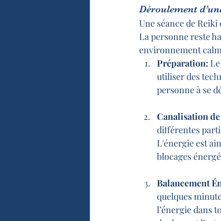
Déroulement d’une
Une séance de Reiki 
La personne reste ha
environnement calme
Préparation:
 Le
utiliser des tech
personne à se d
Canalisation de
différentes part
L'énergie est ain
blocages énergét
Balancement Én
quelques minutes
l’énergie dans to