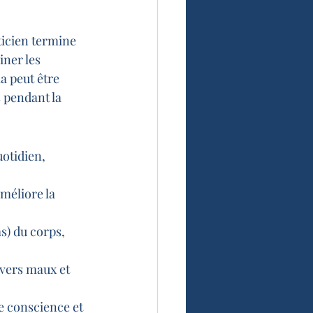
aticien termine 
ner les 
a peut être 
 pendant la 
otidien, 
méliore la 
s) du corps, 
ivers maux et 
de conscience et 