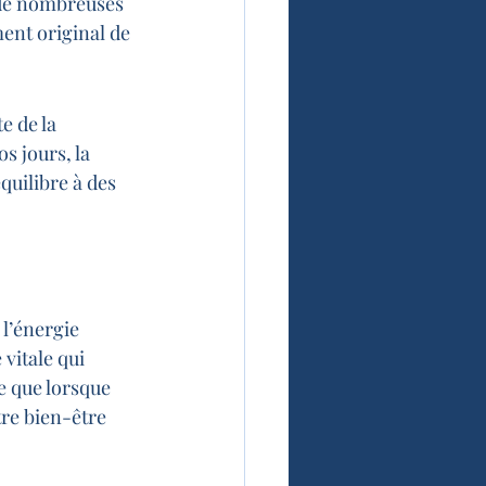
e de nombreuses 
ent original de 
e de la 
s jours, la 
quilibre à des 
l’énergie 
 vitale qui 
e que lorsque 
tre bien-être 