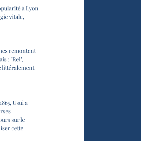
pularité à Lyon 
ie vitale, 
ines remontent 
s : "Rei", 
e littéralement 
865, Usui a 
rses 
ours sur le 
iser cette 