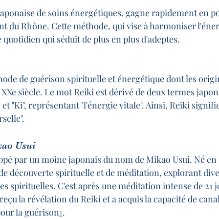
japonaise de soins énergétiques, gagne rapidement en po
t du Rhône. Cette méthode, qui vise à harmoniser l'énerg
quotidien qui séduit de plus en plus d'adeptes.
hode de guérison spirituelle et énergétique dont les orig
XXe siècle. Le mot Reiki est dérivé de deux termes japonai
 et "Ki", représentant "l'énergie vitale". Ainsi, Reiki signifi
selle".
kao Usui
oppé par un moine japonais du nom de Mikao Usui. Né en 1
e découverte spirituelle et de méditation, explorant dive
es spirituelles. C'est après une méditation intense de 21 j
eçu la révélation du Reiki et a acquis la capacité de canal
pour la guérison
1
.