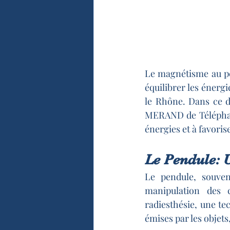
Le magnétisme au pe
équilibrer les énergi
le Rhône. Dans ce d
MERAND de Téléphane
énergies et à favoris
Le Pendule: 
Le pendule, souven
manipulation des c
radiesthésie, une tec
émises par les objets,