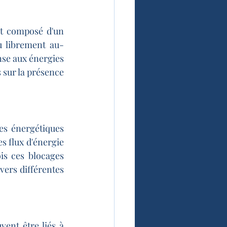
t composé d'un 
u librement au-
se aux énergies 
sur la présence 
es énergétiques 
s flux d'énergie 
is ces blocages 
vers différentes 
ent être liés à 