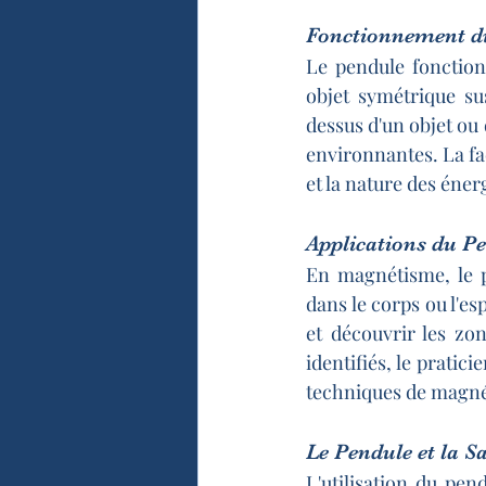
Fonctionnement d
Le pendule fonction
objet symétrique su
dessus d'un objet ou
environnantes. La fa
et la nature des éne
Applications du P
En magnétisme, le pe
dans le corps ou l'es
et découvrir les zon
identifiés, le pratici
techniques de magn
Le Pendule et la S
L'utilisation du pen