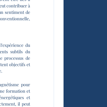
eut contribuer à 
un sentiment de 
onventionnelle, 
'expérience du 
nts subtils du 
e processus de 
ent objectifs et 
e.
agnétisme pour 
une formation et 
nergétiques et 
tement, il peut 