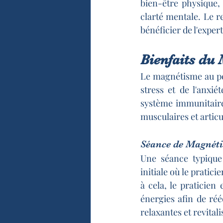
bien-être physique, 
clarté mentale. Le r
bénéficier de l'exper
Bienfaits du
Le magnétisme au pe
stress et de l'anxié
système immunitaire.
musculaires et articu
Séance de Magnét
Une séance typique
initiale où le pratic
à cela, le praticie
énergies afin de réé
relaxantes et revitali