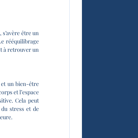
 s’avère être un 
e rééquilibrage 
 à retrouver un 
et un bien-être 
corps et l’espace 
tive. Cela peut 
du stress et de 
ieure.