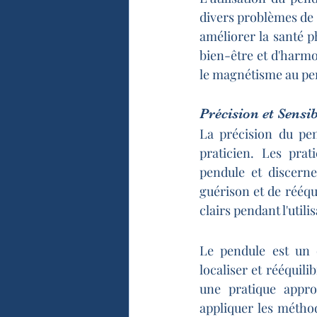
divers problèmes de s
améliorer la santé p
bien-être et d'harmo
le magnétisme au pe
Précision et Sensib
La précision du pen
praticien. Les prat
pendule et discerne
guérison et de rééqui
clairs pendant l'util
Le pendule est un o
localiser et rééquili
une pratique appro
appliquer les méthod