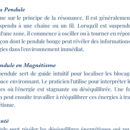
u Pendule
ne sur le principe de la résonance. Il est généralemen
spendu à une chaîne ou un fil. Lorsqu'il est suspend
 d'une zone, il commence à osciller ou à tourner en répon
çon dont le pendule bouge peut révéler des informations 
rgies dans l'environnement immédiat.
endule en Magnétisme
ndule sert de guide intuitif pour localiser les blocag
pace environnant. Le praticien l'utilise pour interpréter le
es où l'énergie est stagnante ou déséquilibrée. Une fo
en peut ensuite travailler à rééquilibrer ces énergies à tra
étisme.
anté
dule peut révéler les déséquilibres énergétiques qui peuv