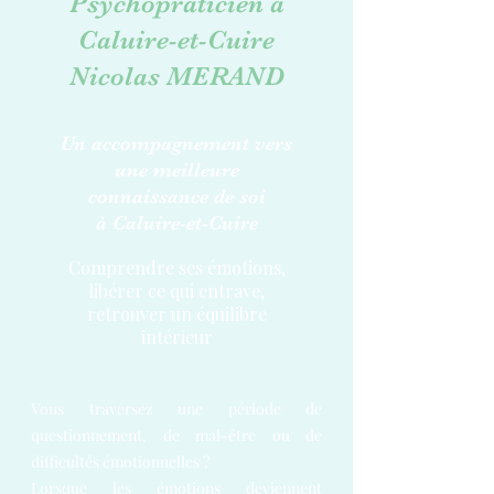
Psychopraticien à
Caluire-et-Cuire
Nicolas MERAND
Un accompagnement vers
une meilleure
connaissance de soi
à Caluire-et-Cuire
Comprendre ses émotions,
libérer ce qui entrave,
retrouver un équilibre
intérieur
Vous traversez une période de
questionnement, de mal-être ou de
difficultés émotionnelles ?
Lorsque les émotions deviennent