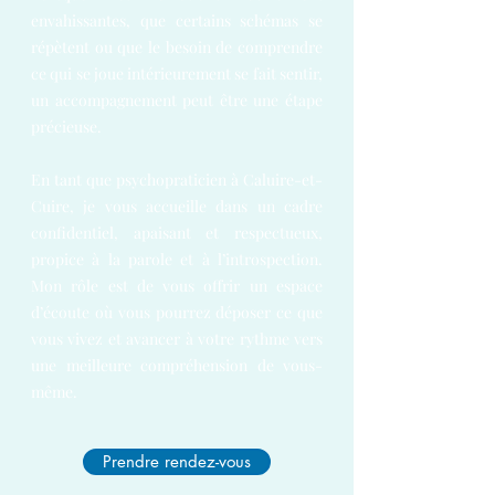
envahissantes, que certains schémas se
répètent ou que le besoin de comprendre
ce qui se joue intérieurement se fait sentir,
un accompagnement peut être une étape
précieuse.
En tant que psychopraticien à Caluire-et-
Cuire, je vous accueille dans un cadre
confidentiel, apaisant et respectueux,
propice à la parole et à l’introspection.
Mon rôle est de vous offrir un espace
d’écoute où vous pourrez déposer ce que
vous vivez et avancer à votre rythme vers
une meilleure compréhension de vous-
même.
Prendre rendez-vous