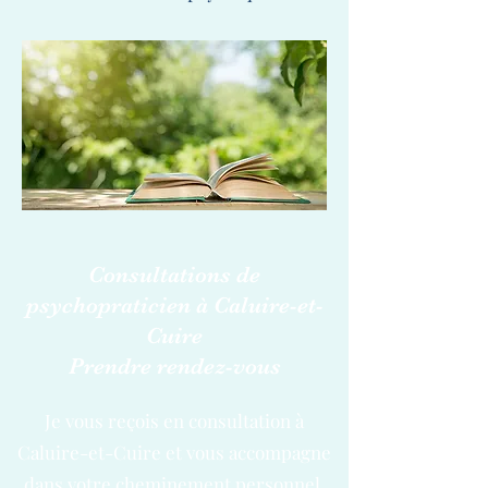
Consultations de
psychopraticien à Caluire-et-
Cuire
Prendre rendez-vous
Je vous reçois en consultation à
Caluire-et-Cuire et vous accompagne
dans votre cheminement personnel.