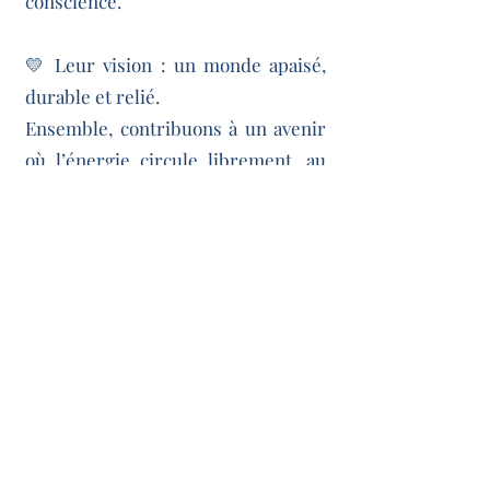
conscience.
💛 Leur vision : un monde apaisé,
durable et relié.
Ensemble, contribuons à un avenir
où l’énergie circule librement, au
service du vivant.
Découvrir T-E-E-M