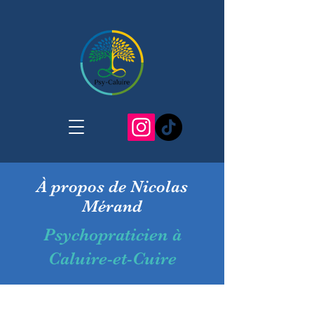
À propos de Nicolas
Mérand
Psychopraticien à
Caluire-et-Cuire