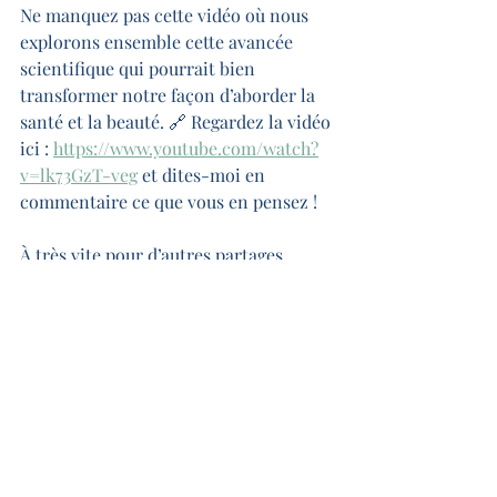
Ne manquez pas cette vidéo où nous 
explorons ensemble cette avancée 
scientifique qui pourrait bien 
transformer notre façon d’aborder la 
santé et la beauté. 🔗 Regardez la vidéo 
ici : 
https://www.youtube.com/watch?
v=lk73GzT-veg
 et dites-moi en 
commentaire ce que vous en pensez !
À très vite pour d’autres partages 
d’énergie et de connaissance ! ✨
Posts récents
Voir tout