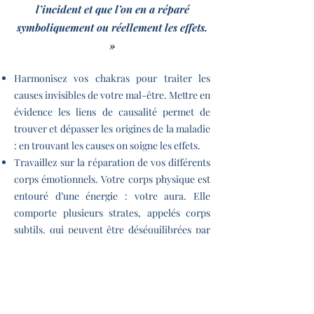
l’incident et que l’on en a réparé
symboliquement ou réellement les effets.
»
Harmonisez vos chakras pour traiter les
causes invisibles de votre mal-être. Mettre en
évidence les liens de causalité permet de
trouver et dépasser les origines de la maladie
: en trouvant les causes on soigne les effets.
Travaillez sur la réparation de vos différents
corps émotionnels. Votre corps physique est
entouré d’une énergie : votre aura. Elle
comporte plusieurs strates, appelés corps
subtils, qui peuvent être déséquilibrées par
des émotions trop intenses ou difficiles à
vivre.
Réalisez régulièrement la cohérence
cardiaque. Cet exercice respiratoire permet
de recentrer vos émotions et agit de façon